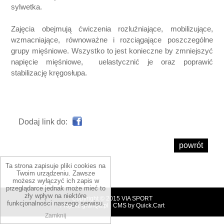
sylwetka.
Zajęcia obejmują ćwiczenia rozluźniające, mobilizujące,
wzmacniające, równoważne i rozciągające poszczególne
grupy mięśniowe. Wszystko to jest konieczne by zmniejszyć
napięcie mięśniowe, uelastycznić je oraz poprawić
stabilizację kręgosłupa.
Dodaj link do:
powrót
Ta strona zapisuje pliki cookies na
Twoim urządzeniu. Zawsze
możesz wyłączyć ich zapis w
przeglądarce jednak może mieć to
zły wpływ na niektóre
Copyright © 2015
VIA SPORT
funkcjonalności naszego serwisu.
Projekt: grafiQa.pl
|
CMS by Quick.Cart
Zamknij