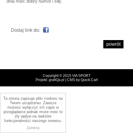
dnia mieć dobry humor i siłę.
Dodaj link do:
powrót
Copyright © 2015
VIA SPORT
Projekt: grafiQa.pl
|
CMS by Quick.Cart
Ta strona zapisuje pliki cookies na
Twoim urządzeniu. Zawsze
możesz wyłączyć ich zapis w
przeglądarce jednak może mieć to
zły wpływ na niektóre
funkcjonalności naszego serwisu.
Zamknij