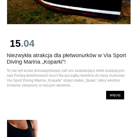
15
.04
Niezwykła atrakcja dla płetwonurków w Via Sport
Diving Marina „Koparki”!
To nie był wcale primaaprilisowy żart ani zaskakujący efekt szalejących
nad Polską kwietniowych burz! Na początku kwietnia do bazy nurkowej
Via Sport Diving Marina „Koparki” dotarł statek „Spała”, który wkrótce
zostanie zatopiony w naszym akwenie...
więcej