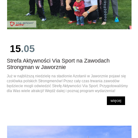
15
.05
Strefa Aktywności Via Sport na Zawodach
Strongman w Jaworznie
Już w najbliższą niedzielę na stadionie Azotanii w Jaworznie pojawi się
czołówka polskich Strongmenów! Przez cały czas trwania zawodów
będziecie mogli odwiedzić Strefę Aktywności Via Sport. Przygotowaliśmy
dla Was wiele atrakcji! Wejdź dalej i poznaj program wydarzenia!
więcej