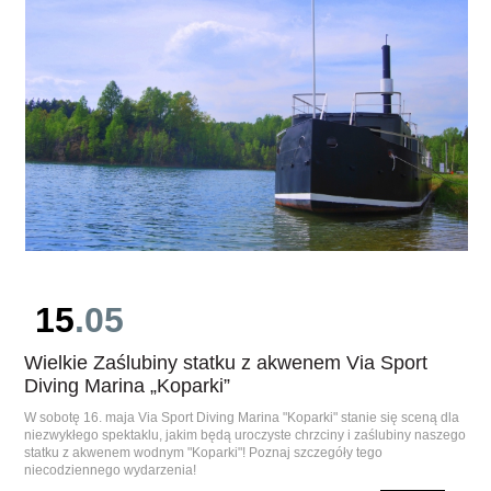
15
.05
Wielkie Zaślubiny statku z akwenem Via Sport
Diving Marina „Koparki”
W sobotę 16. maja Via Sport Diving Marina "Koparki" stanie się sceną dla
niezwykłego spektaklu, jakim będą uroczyste chrzciny i zaślubiny naszego
statku z akwenem wodnym "Koparki"! Poznaj szczegóły tego
niecodziennego wydarzenia!